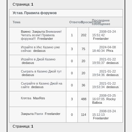
Страница:
1
Устав. Правила форумов
Последнее
Тема
Ответов
Просмотров
сообщение
Важно:
Закрыта
Внимание!
2008-03-24
Читать всем! Правила
1
202
15:51:42
форума!!!
Freelander
Freelander
Играйте в Икс Казино уже
2024-04-08
3
75
сейчас
dedasus
18:40:34
Phra
Играйте в Джой Казино
2021-01-22
0
20
dedasus
19:55:37
dedasus
Сыграть в Казино Джой тут
2021-01-22
0
20
dedasus
19:54:36
dedasus
Сыграйте в Казино Джой на
2021-01-22
0
36
сайте
dedasus
19:53:34
dedasus
2008-03-25
Клятва
MaxRes
3
488
16:07:05
Rocky
Balboa
2008-03-24
Закрыта
Ранги
Freelander
0
114
15:12:13
Freelander
Страница:
1