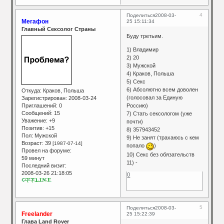
4
Поделиться
2008-03-
Мегафон
25 15:11:34
Главный Сексолог Страны
Буду третьим.
1) Владимир
2) 20
3) Мужской
4) Краков, Польша
5) Секс
6) Абсолютно всем доволен
Откуда:
Краков, Польша
(голосовал за Единую
Зарегистрирован
: 2008-03-24
Россию)
Приглашений:
0
Сообщений:
15
7) Стать сексологом (уже
Уважение:
+9
почти)
Позитив:
+15
8) 357943452
Пол:
Мужской
9) Не занят (трахаюсь с кем
Возраст:
39
[1987-07-14]
попало
)
Провел на форуме:
10) Секс без обязательств
59 минут
11) -
Последний визит:
2008-03-26 21:18:05
0
5
Поделиться
2008-03-
Freelander
25 15:22:39
Глава Land Rover