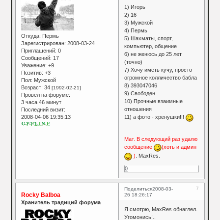
1) Игорь
2) 16
3) Мужской
4) Пермь
Откуда:
Пермь
5) Шахматы, спорт,
Зарегистрирован
: 2008-03-24
компьютер, общение
Приглашений:
0
6) не женюсь до 25 лет
Сообщений:
17
(точно)
Уважение:
+9
7) Хочу иметь кучу, просто
Позитив:
+3
огромное колличество бабла
Пол:
Мужской
8) 393047046
Возраст:
34
[1992-02-21]
9) Свободен
Провел на форуме:
10) Прочные взаимные
3 часа 46 минут
отношения
Последний визит:
2008-04-06 19:35:13
11) а фото - хренушки!!!
Мат. В следующий раз удалю
сообщение
(хоть и админ
)
. MaxRes.
0
7
Поделиться
2008-03-
Rocky Balboa
26 18:26:17
Хранитель традиций форума
Я смотрю, MaxRes обнаглел.
Угомонись!..