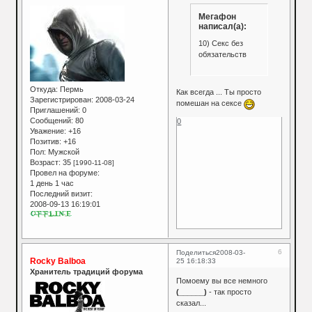
Мегафон
написал(а):
10) Секс без
обязательств
Откуда:
Пермь
Как всегда ... Ты просто
Зарегистрирован
: 2008-03-24
помешан на сексе
Приглашений:
0
Сообщений:
80
0
Уважение:
+16
Позитив:
+16
Пол:
Мужской
Возраст:
35
[1990-11-08]
Провел на форуме:
1 день 1 час
Последний визит:
2008-09-13 16:19:01
6
Поделиться
2008-03-
Rocky Balboa
25 16:18:33
Хранитель традиций форума
Помоему вы все немного
(______)
- так просто
сказал...