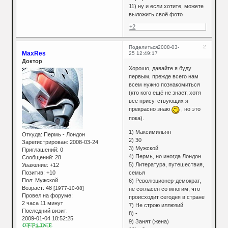
11) ну и если хотите, можете
выложить своё фото
+2
2
Поделиться
2008-03-
MaxRes
25 12:49:17
Доктор
Хорошо, давайте я буду
первым, прежде всего нам
всем нужно познакомиться
(кто кого ещё не знает, хотя
все присутствующих я
прекрасно знаю
, но это
пока).
1) Максимильян
Откуда:
Пермь - Лондон
2) 30
Зарегистрирован
: 2008-03-24
3) Мужской
Приглашений:
0
4) Пермь, но иногда Лондон
Сообщений:
28
5) Литература, путешествия,
Уважение:
+12
Позитив:
+10
семья
Пол:
Мужской
6) Революционер-демократ,
Возраст:
48
[1977-10-08]
не согласен со многим, что
Провел на форуме:
происходит сегодня в стране
2 часа 11 минут
7) Не строю иллюзий
Последний визит:
8) -
2009-01-04 18:52:25
9) Занят (жена)