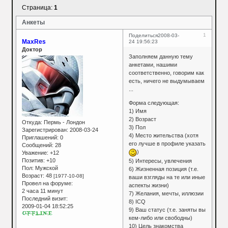
Страница:
1
Анкеты
1
Поделиться
2008-03-
MaxRes
24 19:56:23
Доктор
Заполняем данную тему
анкетами, нашими
соответственно, говорим как
есть, ничего не выдумываем
...
Форма следующая:
1) Имя
2) Возраст
Откуда:
Пермь - Лондон
3) Пол
Зарегистрирован
: 2008-03-24
4) Место жительства (хотя
Приглашений:
0
его лучше в профиле указать
Сообщений:
28
)
Уважение:
+12
Позитив:
+10
5) Интересы, увлечения
Пол:
Мужской
6) Жизненная позиция (т.е.
Возраст:
48
[1977-10-08]
ваши взгляды на те или иные
Провел на форуме:
аспекты жизни)
2 часа 11 минут
7) Желания, мечты, иллюзии
Последний визит:
8) ICQ
2009-01-04 18:52:25
9) Ваш статус (т.е. заняты вы
кем-либо или свободны)
10) Цель знакомства