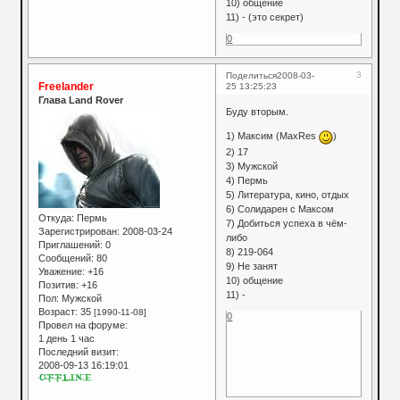
10) общение
11) - (это секрет)
0
3
Поделиться
2008-03-
Freelander
25 13:25:23
Глава Land Rover
Буду вторым.
1) Максим (MaxRes
)
2) 17
3) Мужской
4) Пермь
5) Литература, кино, отдых
6) Солидарен с Максом
Откуда:
Пермь
7) Добиться успеха в чём-
Зарегистрирован
: 2008-03-24
либо
Приглашений:
0
8) 219-064
Сообщений:
80
9) Не занят
Уважение:
+16
10) общение
Позитив:
+16
11) -
Пол:
Мужской
Возраст:
35
[1990-11-08]
0
Провел на форуме:
1 день 1 час
Последний визит:
2008-09-13 16:19:01