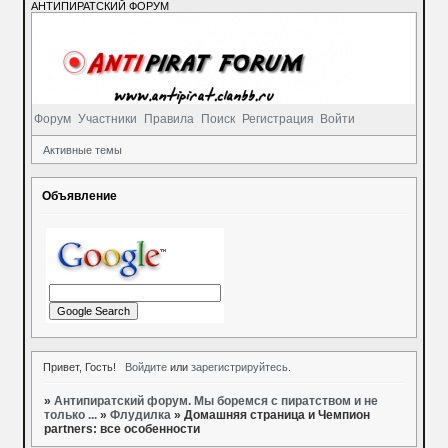
АНТИПИРАТСКИЙ ФОРУМ
Форум
Участники
Правила
Поиск
Регистрация
Войти
Активные темы
Объявление
Привет, Гость!
Войдите
или
зарегистрируйтесь
.
»
Антипиратский форум. Мы боремся с пиратством и не
только ...
»
Флудилка
»
Домашняя страница и Чемпион
partners: все особенности